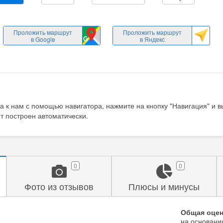
Проложить маршрут
Проложить маршрут
в Google
в Яндекс
а к нам с помощью навигатора, нажмите на кнопку "Навигация" и 
т построен автоматически.
0
0
Фото из отзывов
Плюсы и минусы
Общая оцен
на основан