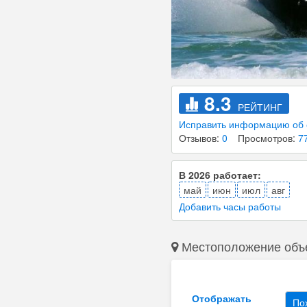
8.3
РЕЙТИНГ
Исправить информацию об 
Отзывов:
0
Просмотров:
7
В 2026 работает:
май
июн
июл
авг
Добавить часы работы
Местоположение объ
Отображать
По