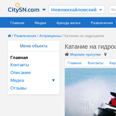
Новомихайловский
Главная
Медиа
Аренда жилья
Развлечения
/
Развлечения
/
Аттракционы
/
Катание на гидроцикле
Катание на гидро
Меню объекта
Морские прогулки
Главная
Главное
Контакты
Кар
Контакты
Описание
Медиа
▼
Отзывы