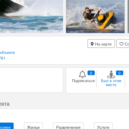
На карте
Со
объекте
761
0
0
Подписаться
Был в этом
месте
екта
хожее
Жилье
Развлечения
Услуги