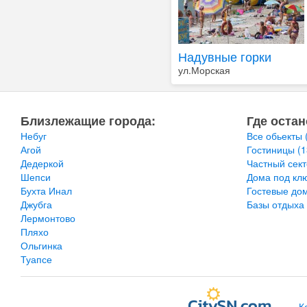
Надувные горки
ул.Морская
Близлежащие города:
Где остан
Небуг
Все обьекты
Агой
Гостиницы
(1
Дедеркой
Частный сек
Шепси
Дома под кл
Бухта Инал
Гостевые до
Джубга
Базы отдыха
Лермонтово
Пляхо
Ольгинка
Туапсе
К