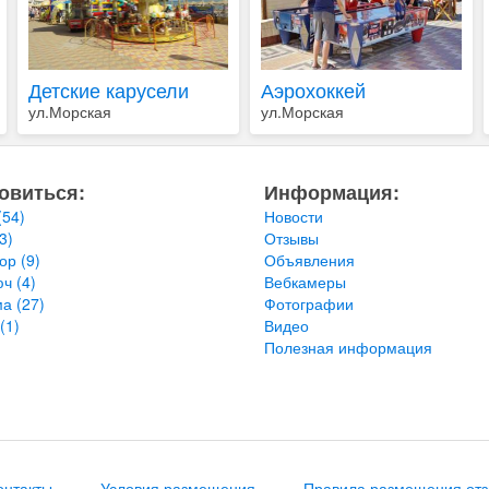
Детские карусели
Аэрохоккей
ул.Морская
ул.Морская
овиться:
Информация:
(54)
Новости
3)
Отзывы
тор
(9)
Объявления
юч
(4)
Вебкамеры
ма
(27)
Фотографии
(1)
Видео
Полезная информация
онтакты
Условия размещения
Правила размещения от