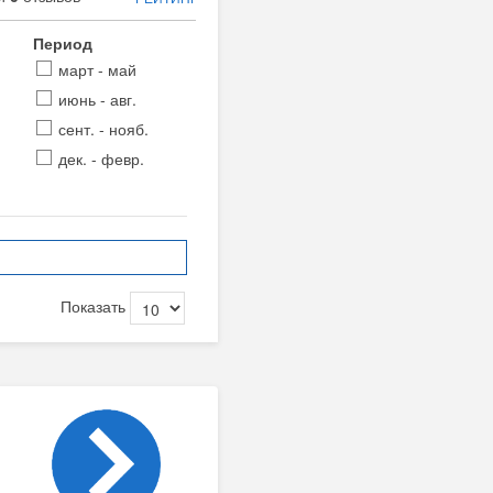
Период
март - май
июнь - авг.
сент. - нояб.
дек. - февр.
Показать