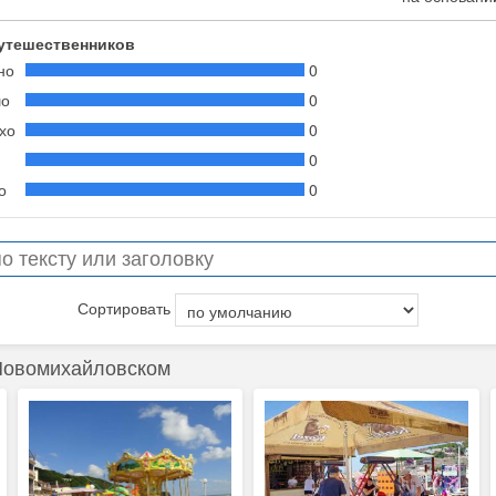
утешественников
но
0
шо
0
хо
0
0
о
0
Сортировать
Новомихайловском