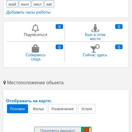
май
июн
июл
авг
Добавить часы работы
0
0
Подписаться
Был в этом
месте
0
0
Собираюсь
Сейчас здесь
сюда
Местоположение объекта
Отображать на карте:
Похожее
Жилье
Развлечения
Услуги
Проложить маршрут