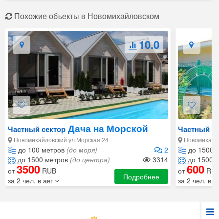
Похожие объекты в Новомихайловском
10.0
Дача на Морской
Частный сектор
Частный се
Новомихайловский ул.Морская 24
Новомихайло
до 100 метров
(до моря)
2
до 1500 
до 1500 метров
(до центра)
3314
до 1500 
3500
600
от
RUB
от
RU
Подробнее
за 2 чел. в авг
за 2 чел. в а