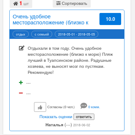
1
Сортировать
шт
Очень удобное
10.0
месторасположение (близко к
морю) Пляж лучший в
Туапсинском районе.
отдых
с семьей
2018-05-01 - 2018-05-05
Подробнее...
Отдыхали в том году. Очень удобное
месторасположение (близко к морю) Пляж
лучший в Туапсинском районе. Радушные
хозяева, не выносят мозг по пустякам.
Рекомендую!
---
---
Согласны (0 чел.)
0 комм.
Показать оценки
ответить
Наталья
(---)
2018-06-02