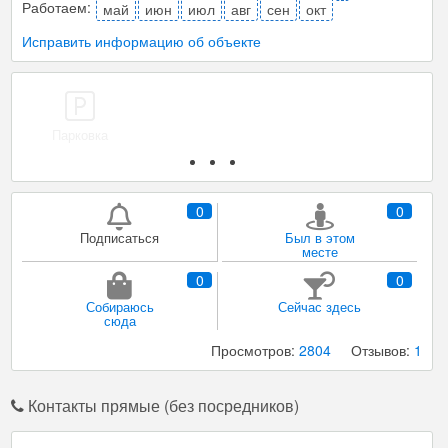
Работаем:
май
июн
июл
авг
сен
окт
Исправить информацию об объекте
Парковка
Мангал/ барбекю
Уборка
0
0
Подписаться
Был в этом
месте
0
0
Собираюсь
Сейчас здесь
сюда
Просмотров:
2804
Отзывов:
1
Контакты прямые (без посредников)