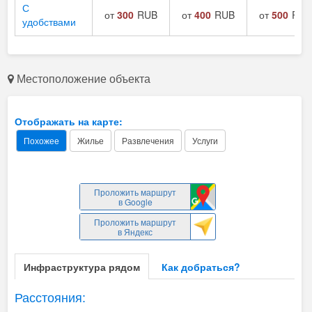
С
от
300
RUB
от
400
RUB
от
500
RUB
удобствами
Местоположение объекта
Отображать на карте:
Похожее
Жилье
Развлечения
Услуги
Проложить маршрут
в Google
Проложить маршрут
в Яндекс
Инфраструктура рядом
Как добраться?
Расстояния: