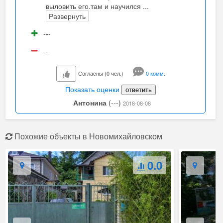
выловить его.там и научился
...
Развернуть
---
---
Согласны (0 чел.)
0 комм.
Показать оценки
ответить
Антонина
(---)
2018-08-08
Похожие объекты в Новомихайловском
0.0