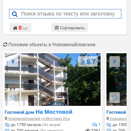
0
Сортировать
шт
Похожие объекты в Новомихайловском
9.7
На Мостовой
Гостевой дом
Гостевой д
Новомихайловский ул.Мостовая 25/а
Новомихайло
до 1750 метров
(до моря)
1
до 1500 
до 700 метров
(до центра)
2361
до 700 м